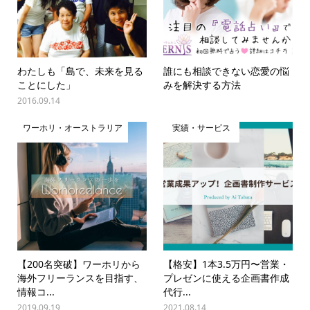
わたしも「島で、未来を見る
誰にも相談できない恋愛の悩
ことにした」
みを解決する方法
2016.09.14
ワーホリ・オーストラリア
実績・サービス
【200名突破】ワーホリから
【格安】1本3.5万円〜営業・
海外フリーランスを目指す、
プレゼンに使える企画書作成
情報コ...
代行...
2019.09.19
2021.08.14