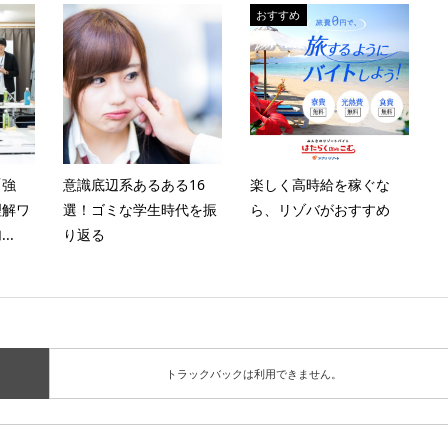
おすすめ
「強
意識底辺系あるある16
楽しく高時給を稼ぐな
理解ワ
選！ゴミな学生時代を振
ら、リゾバがおすすめ
..
り返る
トラックバックは利用できません。