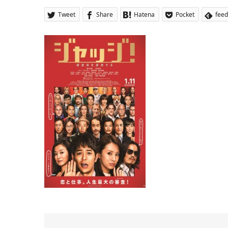
Tweet
Share
Hatena
Pocket
feed