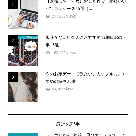
【女性におすすめ】おしゃれで、かわいい
1
パソコンケース25選（...
217,388 views
趣味がない社会人におすすめの趣味&習い
2
事16選
162,123 views
次のお家デートで観たい、カップルにおす
3
すめの映画25選
54,784 views
最近の記事
ワーホリから3年後、再びオーストラリア