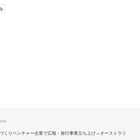
ly
iews
。まちづくりベンチャー企業で広報・旅行事業立ち上げ→オーストラリ