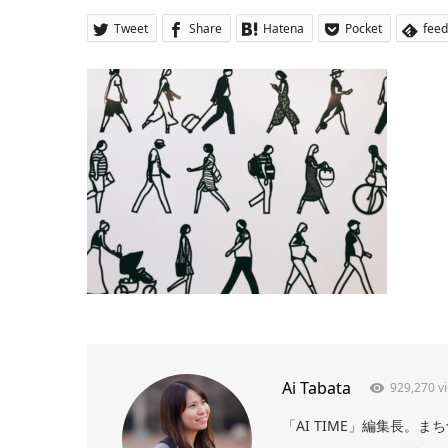
Tweet
Share
Hatena
Pocket
feed
Ai Tabata
929,270 v
「AI TIME」編集長