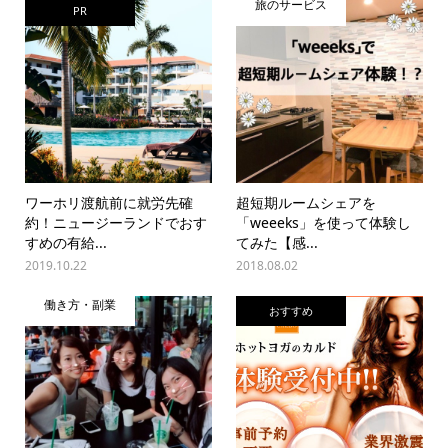
旅のサービス
PR
ワーホリ渡航前に就労先確
超短期ルームシェアを
約！ニュージーランドでおす
「weeeks」を使って体験し
すめの有給...
てみた【感...
2019.10.22
2018.08.02
働き方・副業
おすすめ