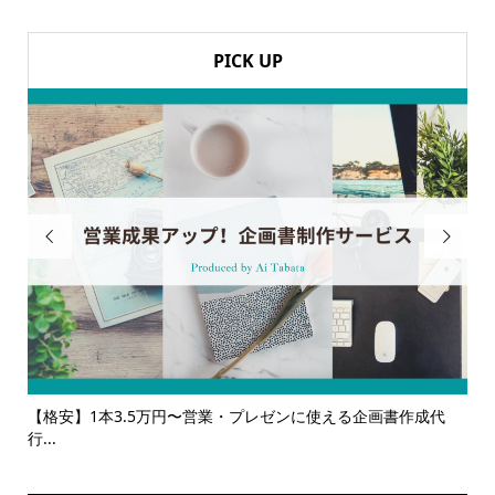
PICK UP


成代
【サービス一覧】広報・企画・デザインの単発依頼からトータ
多
ルサ...