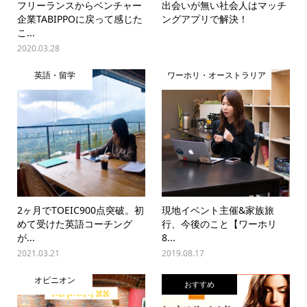
フリーランスからベンチャー
出会いが無い社会人はマッチ
企業TABIPPOに戻って感じた
ングアプリで解決！
こ...
2020.03.28
英語・留学
ワーホリ・オーストラリア
2ヶ月でTOEIC900点突破。初
現地イベント主催&家族旅
めて受けた英語コーチング
行、今後のこと【ワーホリ
が...
8...
2021.03.21
2019.08.17
オピニオン
おすすめ