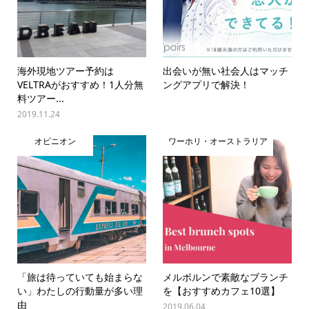
海外現地ツアー予約は
出会いが無い社会人はマッチ
VELTRAがおすすめ！1人分無
ングアプリで解決！
料ツアー...
2019.11.24
オピニオン
ワーホリ・オーストラリア
「旅は待っていても始まらな
メルボルンで素敵なブランチ
い」わたしの行動量が多い理
を【おすすめカフェ10選】
由
2019.06.04