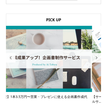
PICK UP


代
【サービス一覧】広報・企画・デザインの単発依頼からトータ
多
ルサ...