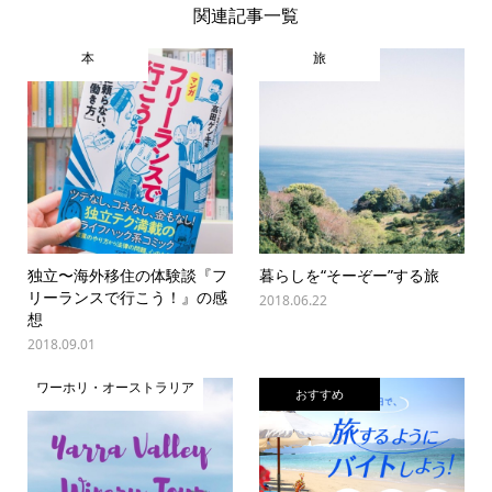
関連記事一覧
本
旅
独立〜海外移住の体験談『フ
暮らしを“そーぞー”する旅
リーランスで行こう！』の感
2018.06.22
想
2018.09.01
ワーホリ・オーストラリア
おすすめ