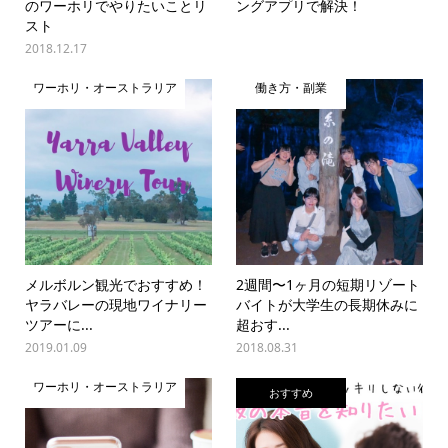
のワーホリでやりたいことリ
ングアプリで解決！
スト
2018.12.17
ワーホリ・オーストラリア
働き方・副業
メルボルン観光でおすすめ！
2週間〜1ヶ月の短期リゾート
ヤラバレーの現地ワイナリー
バイトが大学生の長期休みに
ツアーに...
超おす...
2019.01.09
2018.08.31
ワーホリ・オーストラリア
おすすめ