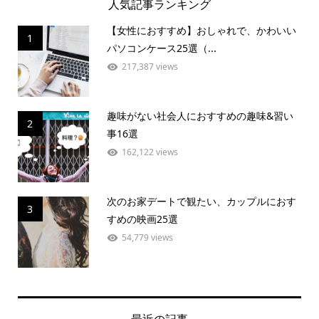
人気記事ランキング
【女性におすすめ】おしゃれで、かわいい
1
パソコンケース25選（...
217,387 views
趣味がない社会人におすすめの趣味&習い
2
事16選
162,122 views
次のお家デートで観たい、カップルにおす
3
すめの映画25選
54,779 views
最近の記事