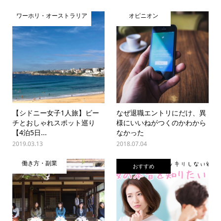
ワーホリ・オーストラリア
オピニオン
【シドニー女子1人旅】ビー
なぜ退職エントリにだけ、異
チとおしゃれスポット巡り
様にいいねがつくのかわから
【4泊5日...
なかった
2019.03.13
2018.07.04
働き方・副業
おすすめ