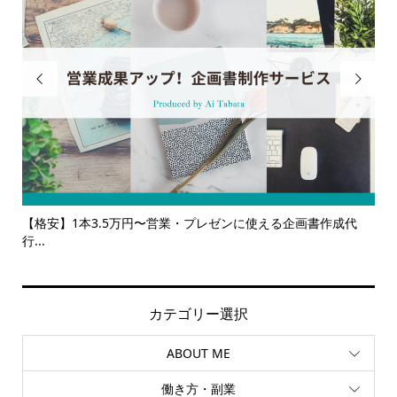


代
【サービス一覧】広報・企画・デザインの単発依頼からトータ
多
ルサ...
カテゴリー選択
ABOUT ME
働き方・副業