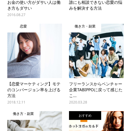
お金の使い方がダサい人は働
誰にも相談できない恋愛の悩
き方もダサい
みを解決する方法
2016.08.27
恋愛
働き方・副業
【恋愛マーケティング】モテ
フリーランスからベンチャー
のコンバージョン率を上げる
企業TABIPPOに戻って感じた
方法
こ...
2018.12.11
2020.03.28
働き方・副業
おすすめ