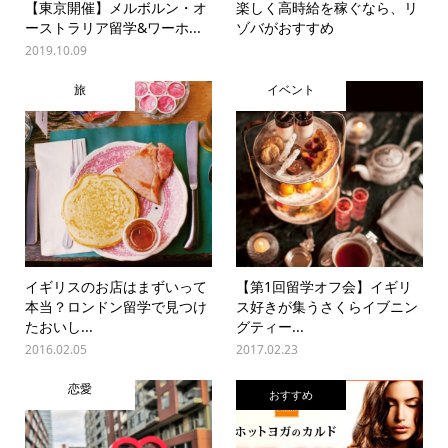
【東京開催】メルボルン・オ
楽しく高時給を稼ぐなら、リ
ーストラリア留学&ワーホ...
ゾバがおすすめ
2019.10.09
旅
イベント
イギリスのお店はまずいって
【第1回留学オフ会】イギリ
本当？ロンドン留学で見つけ
ス好きが集うさくらイブニン
たおいし...
グティー...
2016.02.05
2017.02.23
恋愛
おすすめ