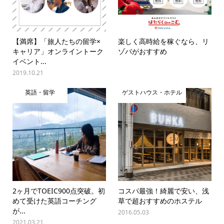
【満席】「旅人たちの留学×
楽しく高時給を稼ぐなら、リ
キャリア」オンライントーク
ゾバがおすすめ
イベント...
2019.10.21
英語・留学
ゲストハウス・ホテル
2ヶ月でTOEIC900点突破。初
コスパ最強！綺麗で安い、浅
めて受けた英語コーチング
草で超おすすめのホステル
が...
2016.05.03
2021.03.21