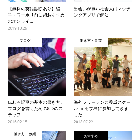
【無料の英語診断あり】留
出会いが無い社会人はマッチ
学・ワーホリ前に超おすすめ
ングアプリで解決！
のオンライ...
2019.10.29
ブログ
働き方・副業
伝わる記事の基本の書き方。
海外フリーランス養成スクー
ブログを書くための8つのス
ル in セブ島に参加してきま
テップ
した...
2016.02.15
2018.07.22
働き方・副業
おすすめ