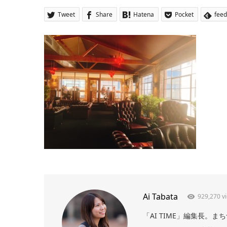
Tweet
Share
Hatena
Pocket
feed
Ai Tabata
929,270 v
「AI TIME」編集長