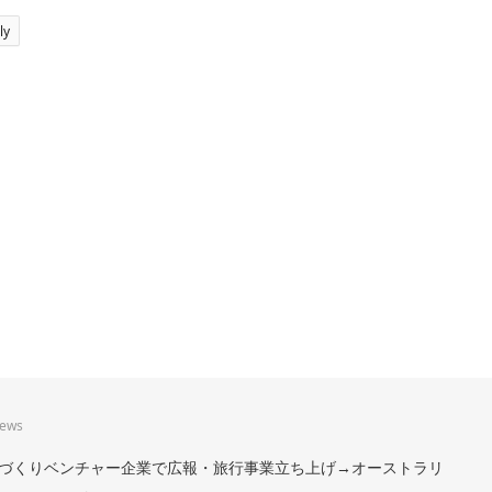
ly
iews
。まちづくりベンチャー企業で広報・旅行事業立ち上げ→オーストラリ