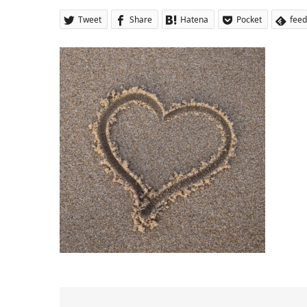
Tweet
Share
Hatena
Pocket
feed