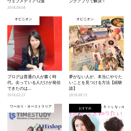
ウェブメディア12選
ングアプリで解決！
2018.09.04
オピニオン
オピニオン
ブログは普通の人が書く時
夢がない人が、本当にやりた
代。尖っている人だけが発信
いことを見つける方法【経験
できたのは...
談】
2016.02.27
2018.09.13
ワーホリ・オーストラリア
おすすめ