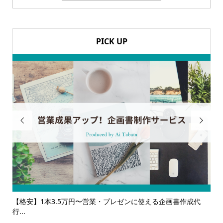
PICK UP


【格安】1本3.5万円〜営業・プレゼンに使える企画書作成代
【サー
行...
ルサ...