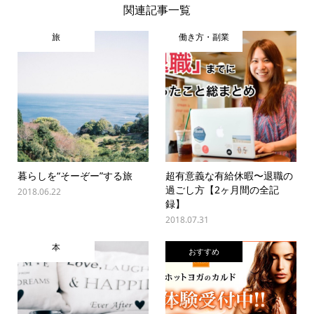
関連記事一覧
旅
働き方・副業
暮らしを“そーぞー”する旅
超有意義な有給休暇〜退職の
過ごし方【2ヶ月間の全記
2018.06.22
録】
2018.07.31
本
おすすめ