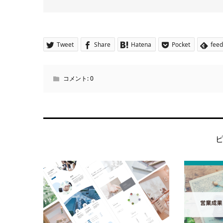
Tweet
Share
Hatena
Pocket
feed
コメント:
0