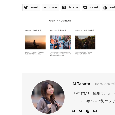
Tweet
Share
Hatena
Pocket
feed
Ai Tabata
929,269 v
「AI TIME」編集長
ア・メルボルンで海外フリー