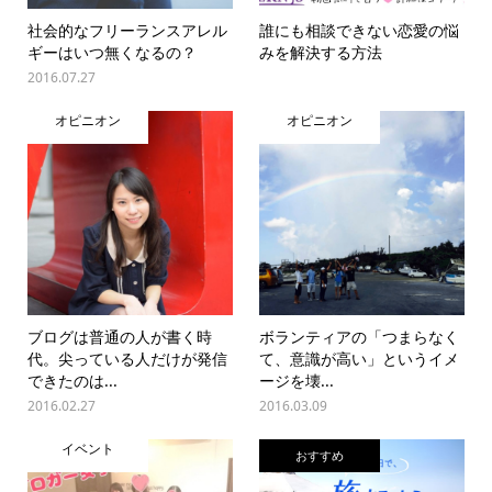
社会的なフリーランスアレル
誰にも相談できない恋愛の悩
ギーはいつ無くなるの？
みを解決する方法
2016.07.27
オピニオン
オピニオン
ブログは普通の人が書く時
ボランティアの「つまらなく
代。尖っている人だけが発信
て、意識が高い」というイメ
できたのは...
ージを壊...
2016.02.27
2016.03.09
イベント
おすすめ