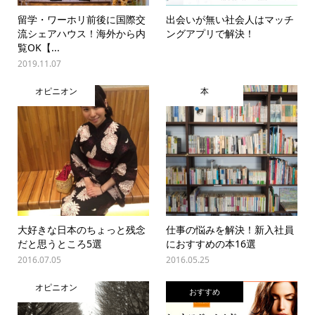
留学・ワーホリ前後に国際交
出会いが無い社会人はマッチ
流シェアハウス！海外から内
ングアプリで解決！
覧OK【...
2019.11.07
オピニオン
本
大好きな日本のちょっと残念
仕事の悩みを解決！新入社員
だと思うところ5選
におすすめの本16選
2016.07.05
2016.05.25
オピニオン
おすすめ