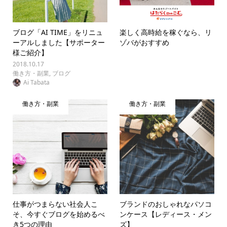
ブログ「AI TIME」をリニュ
楽しく高時給を稼ぐなら、リ
ーアルしました【サポーター
ゾバがおすすめ
様ご紹介】
2018.10.17
働き方・副業
,
ブログ
Ai Tabata
働き方・副業
働き方・副業
仕事がつまらない社会人こ
ブランドのおしゃれなパソコ
そ、今すぐブログを始めるべ
ンケース【レディース・メン
き5つの理由
ズ】