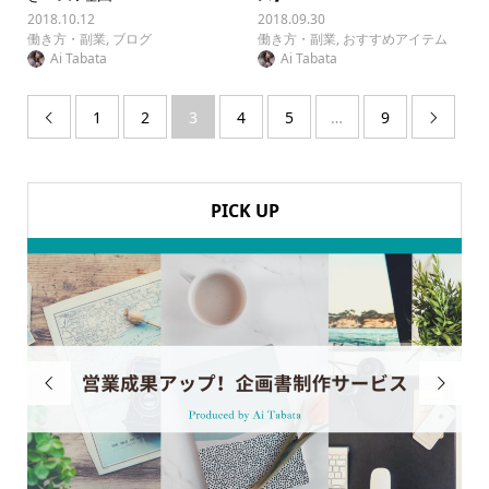
2018.10.12
2018.09.30
働き方・副業
,
ブログ
働き方・副業
,
おすすめアイテム
Ai Tabata
Ai Tabata
1
2
3
4
5
…
9


PICK UP

