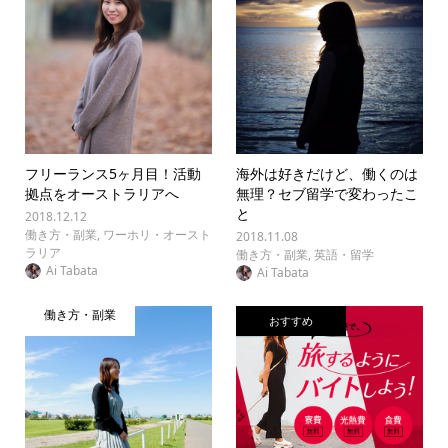
フリーランス5ヶ月目！活動
海外は好きだけど、働くのは
拠点をオーストラリアへ
無理？セブ留学で変わったこ
と
2018.12.12
働き方・副業
,
ワーホリ・オースト
2018.11.08
ラリア
働き方・副業
,
英語・留学
Ai Tabata
Ai Tabata
働き方・副業
おすすめ