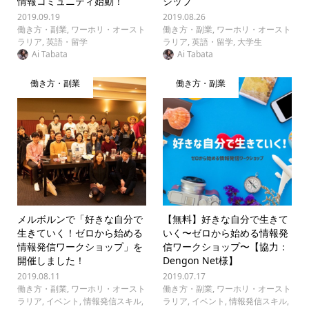
情報コミュニティ始動！
シップ
2019.09.19
2019.08.26
働き方・副業
,
ワーホリ・オースト
働き方・副業
,
ワーホリ・オースト
ラリア
,
英語・留学
ラリア
,
英語・留学
,
大学生
Ai Tabata
Ai Tabata
働き方・副業
働き方・副業
メルボルンで「好きな自分で
【無料】好きな自分で生きて
生きていく！ゼロから始める
いく〜ゼロから始める情報発
情報発信ワークショップ」を
信ワークショップ〜【協力：
開催しました！
Dengon Net様】
2019.08.11
2019.07.17
働き方・副業
,
ワーホリ・オースト
働き方・副業
,
ワーホリ・オースト
ラリア
,
イベント
,
情報発信スキル
,
ラリア
,
イベント
,
情報発信スキル
,