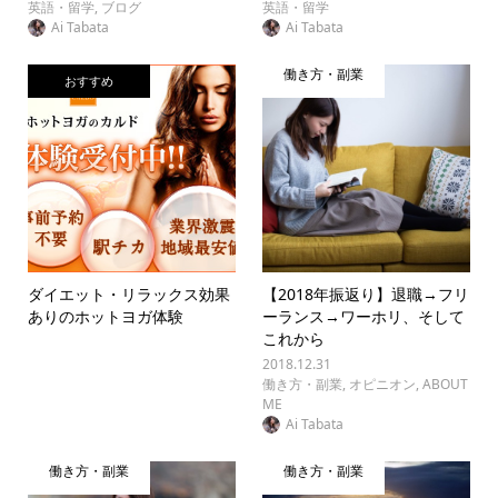
英語・留学
,
ブログ
英語・留学
Ai Tabata
Ai Tabata
働き方・副業
おすすめ
ダイエット・リラックス効果
【2018年振返り】退職→フリ
ありのホットヨガ体験
ーランス→ワーホリ、そして
これから
2018.12.31
働き方・副業
,
オピニオン
,
ABOUT
ME
Ai Tabata
働き方・副業
働き方・副業