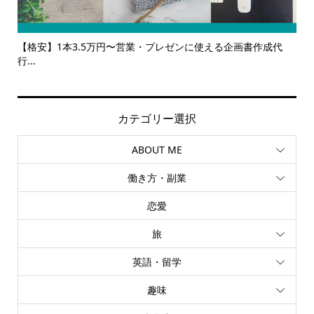
【格安】1本3.5万円〜営業・プレゼンに使える企画書作成代
【サー
行...
ルサ...
カテゴリー選択
ABOUT ME
働き方・副業
恋愛
旅
英語・留学
趣味