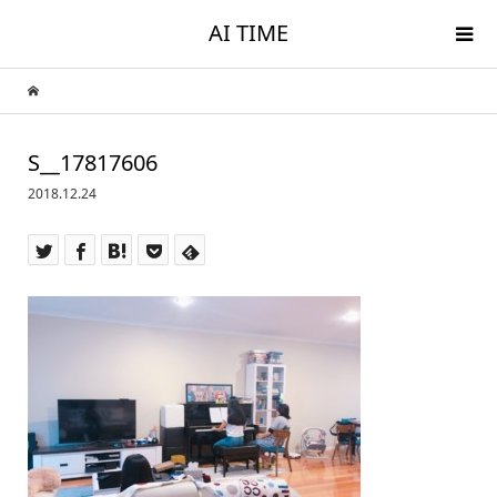
AI TIME
S__17817606
2018.12.24