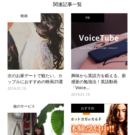
関連記事一覧
映画
PR
次のお家デートで観たい、カ
興味から英語力を鍛える、新
ップルにおすすめの映画25選
感覚の勉強法！英語動画
「Voice...
2016.01.10
2019.01.19
旅のサービス
おすすめ