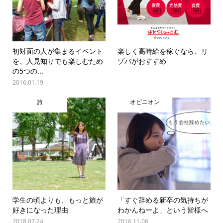
初対面の人が集まるイベント
楽しく高時給を稼ぐなら、リ
を、人見知りでも楽しむため
ゾバがおすすめ
の5つの...
2016.01.19
旅
オピニオン
学生の頃よりも、もっと旅が
「すぐ辞める新卒の気持ちが
好きになった理由
わかんねーよ」という皆様へ
2018.07.24
2016.11.06