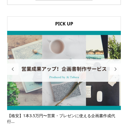
PICK UP


画書作成代
【サービス一覧】広報・企画・デザインの単発依頼からト
ルサ...