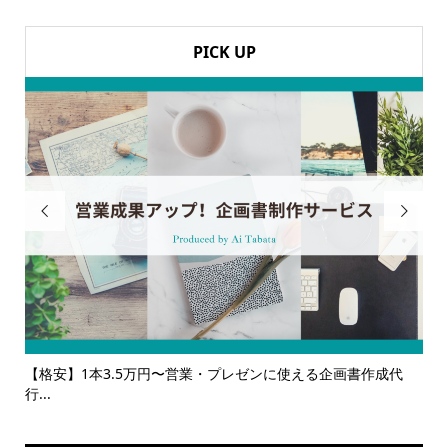
PICK UP


使える企画書作成代
【サービス一覧】広報・企画・デザインの単発依
ルサ...