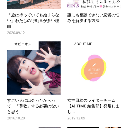
「旅は待っていても始まらな
誰にも相談できない恋愛の悩
い」わたしの行動量が多い理
みを解決する方法
由
2020.09.12
オピニオン
ABOUT ME
すごい人に出会ったからっ
女性目線のライターチーム
て、「尊敬」する必要はない
【AI TIME 編集部】発足しま
と思う
し...
2016.10.20
2019.12.09