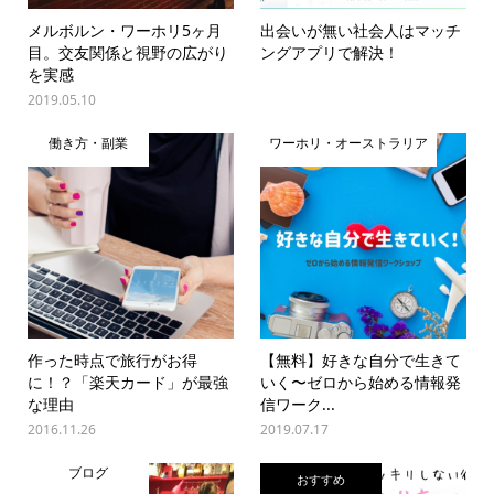
メルボルン・ワーホリ5ヶ月
出会いが無い社会人はマッチ
目。交友関係と視野の広がり
ングアプリで解決！
を実感
2019.05.10
働き方・副業
ワーホリ・オーストラリア
作った時点で旅行がお得
【無料】好きな自分で生きて
に！？「楽天カード」が最強
いく〜ゼロから始める情報発
な理由
信ワーク...
2016.11.26
2019.07.17
ブログ
おすすめ