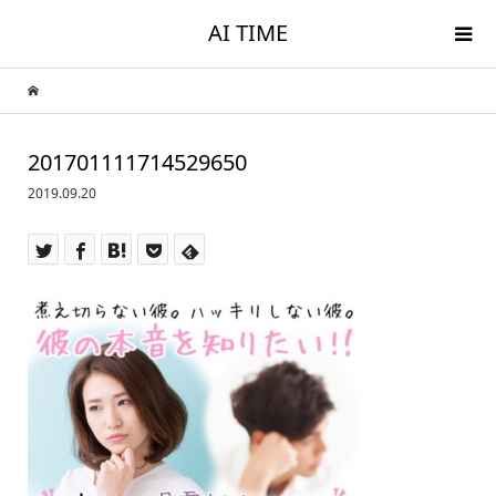
AI TIME
201701111714529650
2019.09.20