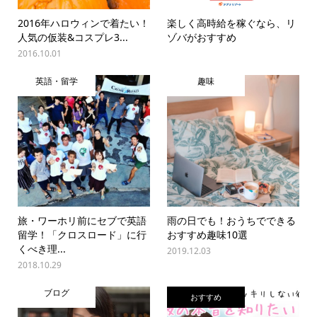
2016年ハロウィンで着たい！
楽しく高時給を稼ぐなら、リ
人気の仮装&コスプレ3...
ゾバがおすすめ
2016.10.01
英語・留学
趣味
旅・ワーホリ前にセブで英語
雨の日でも！おうちでできる
留学！「クロスロード」に行
おすすめ趣味10選
くべき理...
2019.12.03
2018.10.29
ブログ
おすすめ