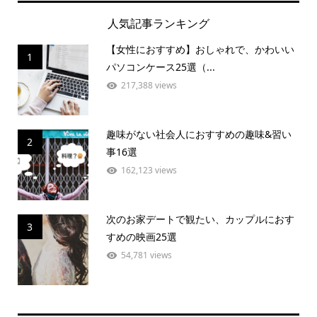
人気記事ランキング
【女性におすすめ】おしゃれで、かわいい
1
パソコンケース25選（...
217,388 views
趣味がない社会人におすすめの趣味&習い
2
事16選
162,123 views
次のお家デートで観たい、カップルにおす
3
すめの映画25選
54,781 views