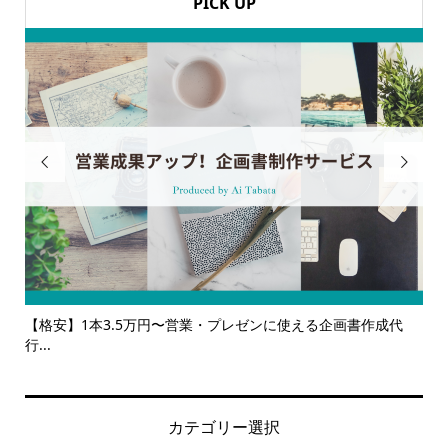
PICK UP


【格安】1本3.5万円〜営業・プレゼンに使える企画書作成代
【サー
行...
ルサ...
カテゴリー選択