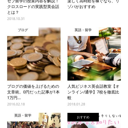
セブ留学の授業内容を解説！
楽しく高時給を稼ぐなら、リ
クロスロードの実践型英会話
ゾバがおすすめ
とは？
2018.10.31
ブログ
英語・留学
ブログの価値を上げるための
人気ビジネス英会話教室【オ
文章術。0円だった記事が1本
ンライン/通学】7校を徹底比
1万円...
較
2016.02.18
2018.01.28
英語・留学
おすすめ