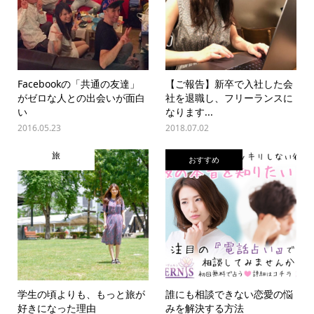
Facebookの「共通の友達」
【ご報告】新卒で入社した会
がゼロな人との出会いが面白
社を退職し、フリーランスに
い
なります...
2016.05.23
2018.07.02
旅
おすすめ
学生の頃よりも、もっと旅が
誰にも相談できない恋愛の悩
好きになった理由
みを解決する方法