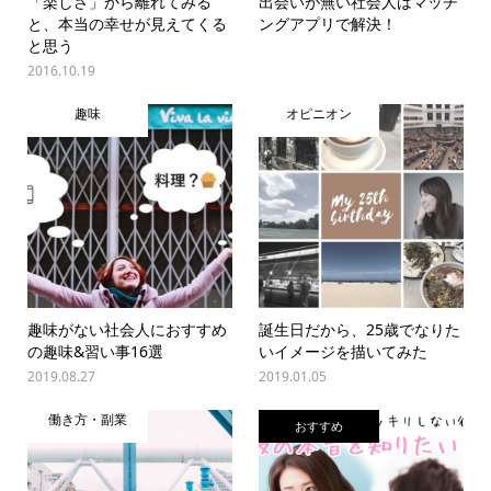
「楽しさ」から離れてみる
出会いが無い社会人はマッチ
と、本当の幸せが見えてくる
ングアプリで解決！
と思う
2016.10.19
趣味
オピニオン
趣味がない社会人におすすめ
誕生日だから、25歳でなりた
の趣味&習い事16選
いイメージを描いてみた
2019.08.27
2019.01.05
働き方・副業
おすすめ