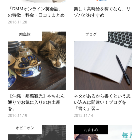
「DMMオンライン英会話」
楽しく高時給を稼ぐなら、リ
の特徴・料金・口コミまとめ
ゾバがおすすめ
2016.11.28
離島旅
ブログ
【沖縄・那覇観光】やちむん
ネタがあるから書くという思
通りでお気に入りのお土産
い込みは間違い！ブログを
を。
「書く」習...
2016.11.19
2015.11.14
オピニオン
おすすめ