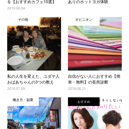
を【おすすめカフェ10選】
ありのホットヨガ体験
2019.06.04
その他
オピニオン
私の人生を変えた、ユダヤ人
自信がない人におすすめ【簡
おばあちゃんの3つの教え
単・無料】の長所診断
2016.07.09
2018.08.21
働き方・副業
おすすめ