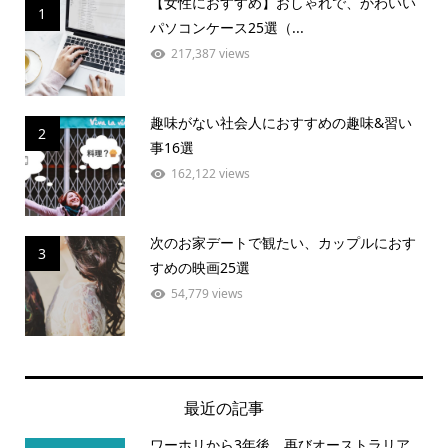
【女性におすすめ】おしゃれで、かわいい
1
パソコンケース25選（...
217,387 views
趣味がない社会人におすすめの趣味&習い
2
事16選
162,122 views
次のお家デートで観たい、カップルにおす
3
すめの映画25選
54,779 views
最近の記事
ワーホリから3年後、再びオーストラリア