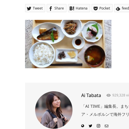
Tweet
Share
Hatena
Pocket
feed
Ai Tabata
929,328 v
「AI TIME」編集長
ア・メルボルンで海外フリー