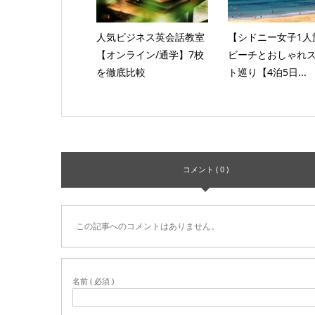
人気ビジネス英会話教室
【シドニー女子1人
【オンライン/通学】7校
ビーチとおしゃれ
を徹底比較
ト巡り【4泊5日...
コメント ( 0 )
この記事へのコメントはありません。
名前 ( 必須 )