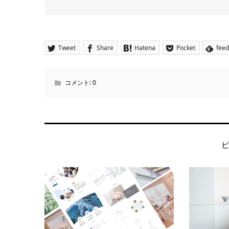
Tweet
Share
Hatena
Pocket
feed
コメント:
0