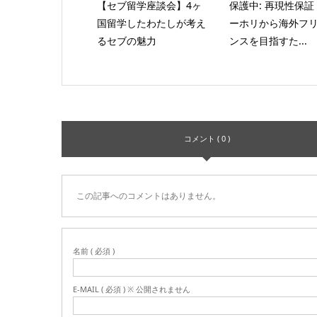
【セブ留学座談会】4ヶ
保護中: 再現性保証
国留学したわたしが考え
ーホリから海外フ
るセブの魅力
ンスを目指すた...
コメント ( 0 )
この記事へのコメントはありません。
名前 ( 必須 )
E-MAIL ( 必須 ) ※ 公開されません