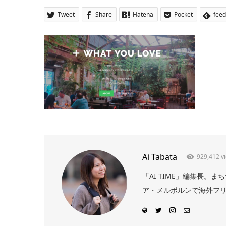
Tweet
Share
Hatena
Pocket
feed
Ai Tabata
929,412 v
「AI TIME」編集長
ア・メルボルンで海外フリー