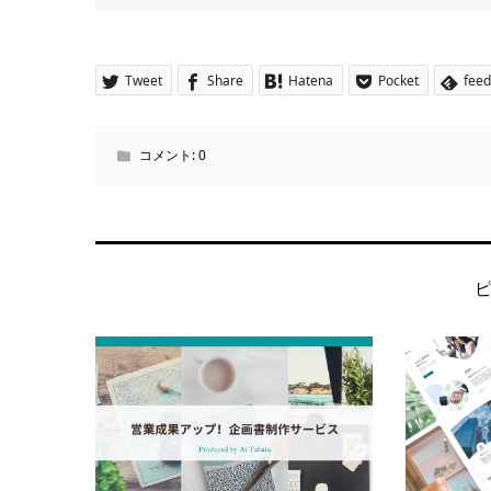
Tweet
Share
Hatena
Pocket
feed
コメント:
0