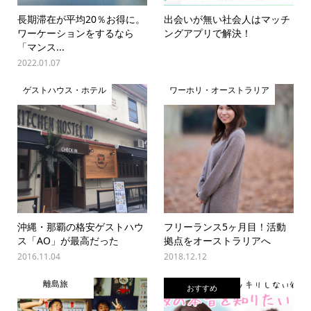
長期滞在が平均20％お得に。
出会いが無い社会人はマッチ
ワーケーションをするなら
ングアプリで解決！
「マンス...
2022.01.07
ゲストハウス・ホテル
ワーホリ・オーストラリア
沖縄・那覇の格安ゲストハウ
フリーランス5ヶ月目！活動
ス「AO」が最高だった
拠点をオーストラリアへ
2016.11.04
2018.12.12
離島旅
おすすめ