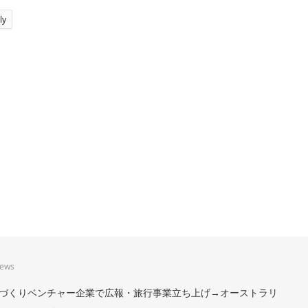
ly
iews
。まちづくりベンチャー企業で広報・旅行事業立ち上げ→オーストラリ