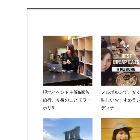
現地イベント主催&家族
メルボルンで、安
旅行、今後のこと【ワー
味しいおすすめラン
ホリ8...
ディナ...