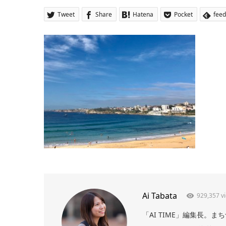
Tweet
Share
Hatena
Pocket
feed
Ai Tabata
929,357 v
「AI TIME」編集長