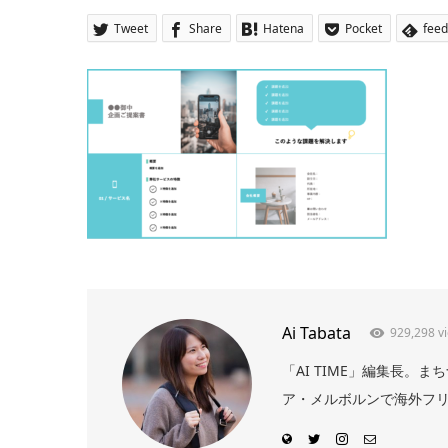
Tweet
Share
Hatena
Pocket
feed
Ai Tabata
929,298 v
「AI TIME」編集長
ア・メルボルンで海外フリー