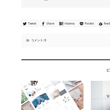
Tweet
Share
Hatena
Pocket
feed
コメント:
0