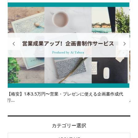


代
【サービス一覧】広報・企画・デザインの単発依頼からトータ
多
ルサ...
カテゴリー選択