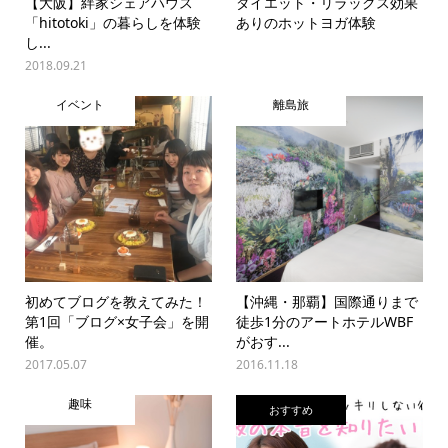
【大阪】絆家シェアハウス
ダイエット・リラックス効果
「hitotoki」の暮らしを体験
ありのホットヨガ体験
し...
2018.09.21
イベント
離島旅
初めてブログを教えてみた！
【沖縄・那覇】国際通りまで
第1回「ブログ×女子会」を開
徒歩1分のアートホテルWBF
催。
がおす...
2017.05.07
2016.11.18
趣味
おすすめ