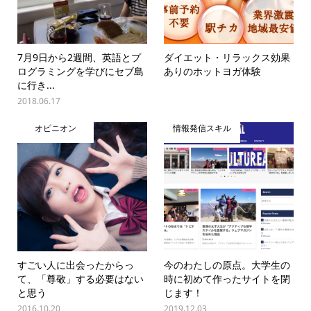
7月9日から2週間、英語とプ
ダイエット・リラックス効果
ログラミングを学びにセブ島
ありのホットヨガ体験
に行き...
2018.06.17
オピニオン
情報発信スキル
すごい人に出会ったからっ
今のわたしの原点。大学生の
て、「尊敬」する必要はない
時に初めて作ったサイトを閉
と思う
じます！
2016.10.20
2019.12.03