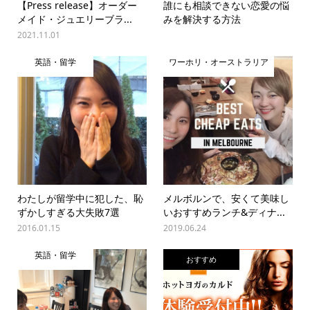
【Press release】オーダー
誰にも相談できない恋愛の悩
メイド・ジュエリーブラ...
みを解決する方法
2021.11.01
英語・留学
ワーホリ・オーストラリア
わたしが留学中に犯した、恥
メルボルンで、安くて美味し
ずかしすぎる大失敗7選
いおすすめランチ&ディナ...
2016.01.15
2019.06.24
英語・留学
おすすめ