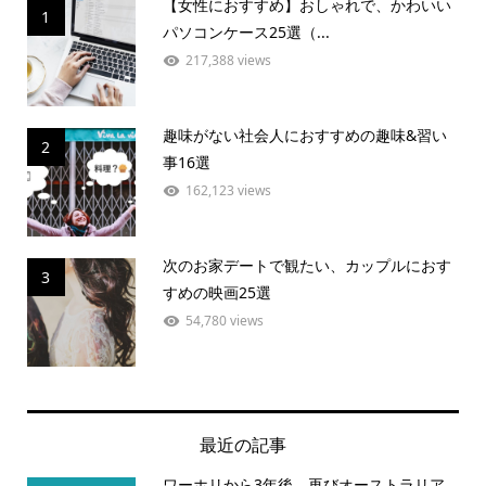
【女性におすすめ】おしゃれで、かわいい
1
パソコンケース25選（...
217,388 views
趣味がない社会人におすすめの趣味&習い
2
事16選
162,123 views
次のお家デートで観たい、カップルにおす
3
すめの映画25選
54,780 views
最近の記事
ワーホリから3年後、再びオーストラリア