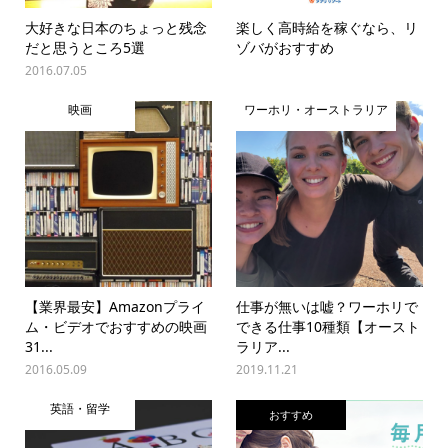
大好きな日本のちょっと残念
楽しく高時給を稼ぐなら、リ
だと思うところ5選
ゾバがおすすめ
2016.07.05
映画
ワーホリ・オーストラリア
【業界最安】Amazonプライ
仕事が無いは嘘？ワーホリで
ム・ビデオでおすすめの映画
できる仕事10種類【オースト
31...
ラリア...
2016.05.09
2019.11.21
英語・留学
おすすめ