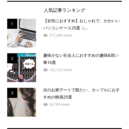
人気記事ランキング
【女性におすすめ】おしゃれで、かわいい
1
パソコンケース25選（...
217,388 views
趣味がない社会人におすすめの趣味&習い
2
事16選
162,123 views
次のお家デートで観たい、カップルにおす
3
すめの映画25選
54,784 views