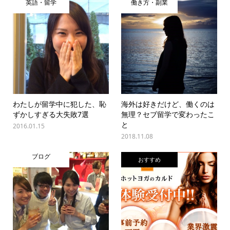
英語・留学
働き方・副業
わたしが留学中に犯した、恥
海外は好きだけど、働くのは
ずかしすぎる大失敗7選
無理？セブ留学で変わったこ
と
2016.01.15
2018.11.08
ブログ
おすすめ